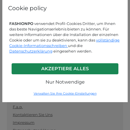
und als Vermittler zwischen Einzelhändlern und
Cookie policy
Herstellern fungiert. Bleiben Sie auf dem Laufenden
mit den neuesten Trends und kaufen Sie sicher und
einfach Kleidung im Großhandel ein.
FASHIONPO
verwendet Profil-Cookies Dritter, um Ihnen
das beste Navigationserlebnis bieten zu können. Für
KUNDENDIENST
weitere Informationen über die Installation der einzelnen
Cookie oder um sie zu deaktivieren, kann das
vollständige
Cookie-Informationsschreiben
MON-FRE 09:00-13:00 / 14:00-18:00
und die
Datenschutzerklärung
eingesehen werden.
+39 0574 729286
info@fashionpo.de
AKZEPTIERE ALLES
Kontaktieren Sie uns über WhatsApp
Nur Notwendige
Verwalten Sie Ihre Cookie-Einstellungen
INFO LINK
F.a.q.
Kontaktieren Sie Uns
Impressum