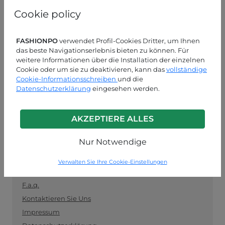
und als Vermittler zwischen Einzelhändlern und
Cookie policy
Herstellern fungiert. Bleiben Sie auf dem Laufenden
mit den neuesten Trends und kaufen Sie sicher und
einfach Kleidung im Großhandel ein.
FASHIONPO
verwendet Profil-Cookies Dritter, um Ihnen
das beste Navigationserlebnis bieten zu können. Für
KUNDENDIENST
weitere Informationen über die Installation der einzelnen
Cookie oder um sie zu deaktivieren, kann das
vollständige
Cookie-Informationsschreiben
MON-FRE 09:00-13:00 / 14:00-18:00
und die
Datenschutzerklärung
eingesehen werden.
+39 0574 729286
info@fashionpo.de
AKZEPTIERE ALLES
Kontaktieren Sie uns über WhatsApp
Nur Notwendige
Verwalten Sie Ihre Cookie-Einstellungen
INFO LINK
F.a.q.
Kontaktieren Sie Uns
Impressum