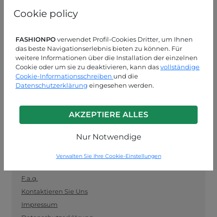
und als Vermittler zwischen Einzelhändlern und
Cookie policy
Herstellern fungiert. Bleiben Sie auf dem Laufenden
mit den neuesten Trends und kaufen Sie sicher und
einfach Kleidung im Großhandel ein.
FASHIONPO
verwendet Profil-Cookies Dritter, um Ihnen
das beste Navigationserlebnis bieten zu können. Für
KUNDENDIENST
weitere Informationen über die Installation der einzelnen
Cookie oder um sie zu deaktivieren, kann das
vollständige
Cookie-Informationsschreiben
MON-FRE 09:00-13:00 / 14:00-18:00
und die
Datenschutzerklärung
eingesehen werden.
+39 0574 729286
info@fashionpo.de
AKZEPTIERE ALLES
Kontaktieren Sie uns über WhatsApp
Nur Notwendige
Verwalten Sie Ihre Cookie-Einstellungen
INFO LINK
F.a.q.
Kontaktieren Sie Uns
Impressum