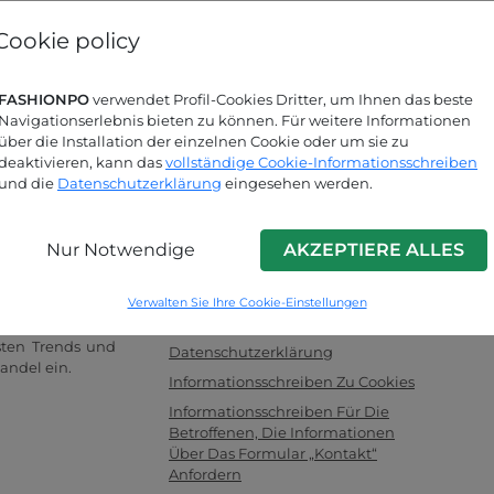
Passwort vergessen?
Cookie policy
FASHIONPO
verwendet Profil-Cookies Dritter, um Ihnen das beste
Suchen Sie nach Antworten?
Navigationserlebnis bieten zu können. Für weitere Informationen
über die Installation der einzelnen Cookie oder um sie zu
Schauen Sie sich unsere FAQ-Seite an!
deaktivieren, kann das
vollständige Cookie-Informationsschreiben
und die
Datenschutzerklärung
eingesehen werden.
INFO LINK
Nur Notwendige
AKZEPTIERE ALLES
händler für
F.a.q.
oßhandel mit
Kontaktieren Sie Uns
ntriert und als
Verwalten Sie Ihre Cookie-Einstellungen
Impressum
llern fungiert.
sten Trends und
Datenschutzerklärung
andel ein.
Informationsschreiben Zu Cookies
Informationsschreiben Für Die
Betroffenen, Die Informationen
Über Das Formular „Kontakt“
Anfordern