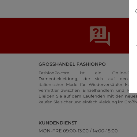
GROSSHANDEL FASHIONPO
FashionPo.com ist ein Online-Groß
Damenbekleidung, der sich auf den Gr
italienischer Mode für Wiederverkäufer konze
Vermittler zwischen Einzelhändlern und Herste
Bleiben Sie auf dem Laufenden mit den neue
kaufen Sie sicher und einfach Kleidung im Großh
KUNDENDIENST
MON-FRE 09:00-13:00 / 14:00-18:00