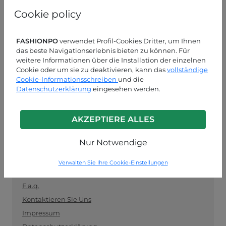
und als Vermittler zwischen Einzelhändlern und
Cookie policy
Herstellern fungiert. Bleiben Sie auf dem Laufenden
mit den neuesten Trends und kaufen Sie sicher und
einfach Kleidung im Großhandel ein.
FASHIONPO
verwendet Profil-Cookies Dritter, um Ihnen
das beste Navigationserlebnis bieten zu können. Für
KUNDENDIENST
weitere Informationen über die Installation der einzelnen
Cookie oder um sie zu deaktivieren, kann das
vollständige
Cookie-Informationsschreiben
MON-FRE 09:00-13:00 / 14:00-18:00
und die
Datenschutzerklärung
eingesehen werden.
+39 0574 729286
info@fashionpo.de
AKZEPTIERE ALLES
Kontaktieren Sie uns über WhatsApp
Nur Notwendige
Verwalten Sie Ihre Cookie-Einstellungen
INFO LINK
F.a.q.
Kontaktieren Sie Uns
Impressum