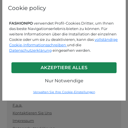
und als Vermittler zwischen Einzelhändlern und
Cookie policy
Herstellern fungiert. Bleiben Sie auf dem Laufenden
mit den neuesten Trends und kaufen Sie sicher und
einfach Kleidung im Großhandel ein.
FASHIONPO
verwendet Profil-Cookies Dritter, um Ihnen
das beste Navigationserlebnis bieten zu können. Für
KUNDENDIENST
weitere Informationen über die Installation der einzelnen
Cookie oder um sie zu deaktivieren, kann das
vollständige
Cookie-Informationsschreiben
MON-FRE 09:00-13:00 / 14:00-18:00
und die
Datenschutzerklärung
eingesehen werden.
+39 0574 729286
info@fashionpo.de
AKZEPTIERE ALLES
Kontaktieren Sie uns über WhatsApp
Nur Notwendige
Verwalten Sie Ihre Cookie-Einstellungen
INFO LINK
F.a.q.
Kontaktieren Sie Uns
Impressum