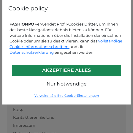
und als Vermittler zwischen Einzelhändlern und
Cookie policy
Herstellern fungiert. Bleiben Sie auf dem Laufenden
mit den neuesten Trends und kaufen Sie sicher und
einfach Kleidung im Großhandel ein.
FASHIONPO
verwendet Profil-Cookies Dritter, um Ihnen
das beste Navigationserlebnis bieten zu können. Für
KUNDENDIENST
weitere Informationen über die Installation der einzelnen
Cookie oder um sie zu deaktivieren, kann das
vollständige
Cookie-Informationsschreiben
MON-FRE 09:00-13:00 / 14:00-18:00
und die
Datenschutzerklärung
eingesehen werden.
+39 0574 729286
info@fashionpo.de
AKZEPTIERE ALLES
Kontaktieren Sie uns über WhatsApp
Nur Notwendige
Verwalten Sie Ihre Cookie-Einstellungen
INFO LINK
F.a.q.
Kontaktieren Sie Uns
Impressum