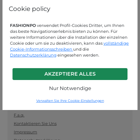
und als Vermittler zwischen Einzelhändlern und
Cookie policy
Herstellern fungiert. Bleiben Sie auf dem Laufenden
mit den neuesten Trends und kaufen Sie sicher und
einfach Kleidung im Großhandel ein.
FASHIONPO
verwendet Profil-Cookies Dritter, um Ihnen
das beste Navigationserlebnis bieten zu können. Für
KUNDENDIENST
weitere Informationen über die Installation der einzelnen
Cookie oder um sie zu deaktivieren, kann das
vollständige
Cookie-Informationsschreiben
MON-FRE 09:00-13:00 / 14:00-18:00
und die
Datenschutzerklärung
eingesehen werden.
+39 0574 729286
info@fashionpo.de
AKZEPTIERE ALLES
Kontaktieren Sie uns über WhatsApp
Nur Notwendige
Verwalten Sie Ihre Cookie-Einstellungen
INFO LINK
F.a.q.
Kontaktieren Sie Uns
Impressum