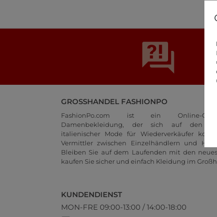
GROSSHANDEL FASHIONPO
FashionPo.com ist ein Online-Groß
Damenbekleidung, der sich auf den Gr
italienischer Mode für Wiederverkäufer konze
Vermittler zwischen Einzelhändlern und Herste
Bleiben Sie auf dem Laufenden mit den neue
kaufen Sie sicher und einfach Kleidung im Großh
KUNDENDIENST
MON-FRE 09:00-13:00 / 14:00-18:00