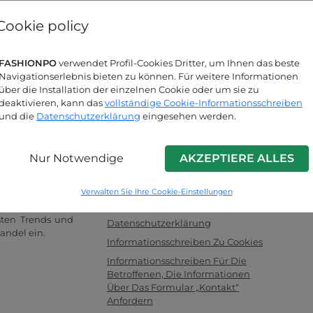
Passwort vergessen?
Cookie policy
FASHIONPO
verwendet Profil-Cookies Dritter, um Ihnen das beste
Suchen Sie nach Antworten?
Navigationserlebnis bieten zu können. Für weitere Informationen
über die Installation der einzelnen Cookie oder um sie zu
Schauen Sie sich unsere FAQ-Seite an!
deaktivieren, kann das
vollständige Cookie-Informationsschreiben
und die
Datenschutzerklärung
eingesehen werden.
INFO LINK
Nur Notwendige
AKZEPTIERE ALLES
händler für
F.a.q.
oßhandel mit
Kontaktieren Sie Uns
ntriert und als
Verwalten Sie Ihre Cookie-Einstellungen
Impressum
llern fungiert.
sten Trends und
Datenschutzerklärung
andel ein.
Informationsschreiben Zu Cookies
Informationsschreiben Für Die
Betroffenen, Die Informationen
Über Das Formular „Kontakt“
Anfordern