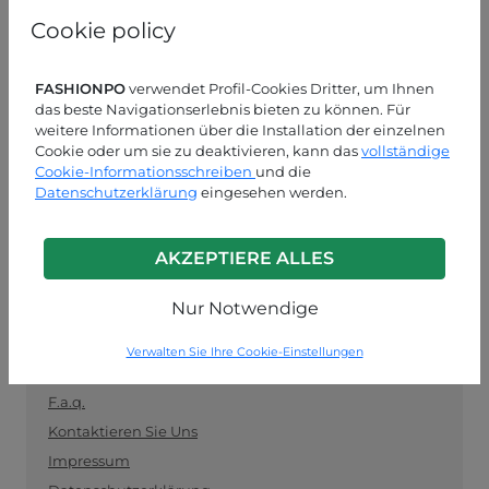
und als Vermittler zwischen Einzelhändlern und
Cookie policy
Herstellern fungiert. Bleiben Sie auf dem Laufenden
mit den neuesten Trends und kaufen Sie sicher und
einfach Kleidung im Großhandel ein.
FASHIONPO
verwendet Profil-Cookies Dritter, um Ihnen
das beste Navigationserlebnis bieten zu können. Für
KUNDENDIENST
weitere Informationen über die Installation der einzelnen
Cookie oder um sie zu deaktivieren, kann das
vollständige
Cookie-Informationsschreiben
MON-FRE 09:00-13:00 / 14:00-18:00
und die
Datenschutzerklärung
eingesehen werden.
+39 0574 729286
info@fashionpo.de
AKZEPTIERE ALLES
Kontaktieren Sie uns über WhatsApp
Nur Notwendige
Verwalten Sie Ihre Cookie-Einstellungen
INFO LINK
F.a.q.
Kontaktieren Sie Uns
Impressum