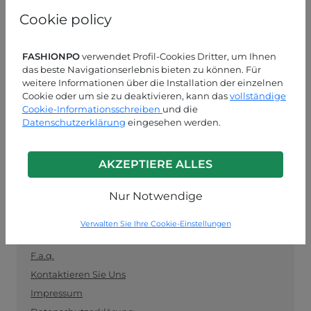
und als Vermittler zwischen Einzelhändlern und
Cookie policy
Herstellern fungiert. Bleiben Sie auf dem Laufenden
mit den neuesten Trends und kaufen Sie sicher und
einfach Kleidung im Großhandel ein.
FASHIONPO
verwendet Profil-Cookies Dritter, um Ihnen
das beste Navigationserlebnis bieten zu können. Für
KUNDENDIENST
weitere Informationen über die Installation der einzelnen
Cookie oder um sie zu deaktivieren, kann das
vollständige
Cookie-Informationsschreiben
MON-FRE 09:00-13:00 / 14:00-18:00
und die
Datenschutzerklärung
eingesehen werden.
+39 0574 729286
info@fashionpo.de
AKZEPTIERE ALLES
Kontaktieren Sie uns über WhatsApp
Nur Notwendige
Verwalten Sie Ihre Cookie-Einstellungen
INFO LINK
F.a.q.
Kontaktieren Sie Uns
Impressum