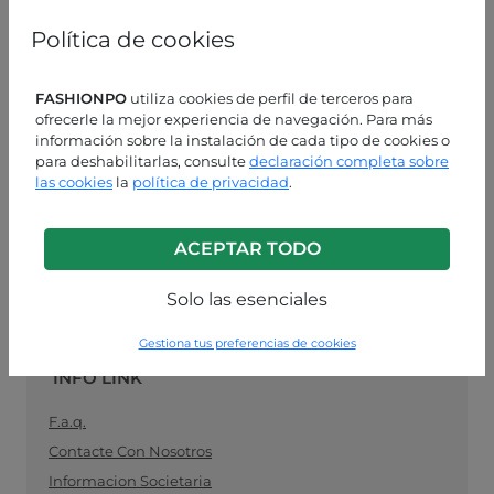
mujeres, especializado en moda lista para usar, el
vínculo ideal entre los fabricantes de ropa para
Política de cookies
mujeres y los minoristas. Compre sus suministros de
ropa al por mayor de manera fácil y segura, y
manténgase al día con la última moda.
FASHIONPO
utiliza cookies de perfil de terceros para
ofrecerle la mejor experiencia de navegación. Para más
información sobre la instalación de cada tipo de cookies o
ASISTENCIA AL CLIENTE
para deshabilitarlas, consulte
declaración completa sobre
las cookies
la
política de privacidad
.
LUN-VIE 9:00 - 13:00 / 14:00 - 18:00
+39 0574 729286
ACEPTAR TODO
info@fashionpo.es
Solo las esenciales
Contacta con nosotros en WhatsApp
Gestiona tus preferencias de cookies
INFO LINK
F.a.q.
Contacte Con Nosotros
Informacion Societaria