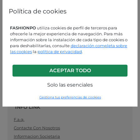
mujeres, especializado en moda lista para usar, el
vínculo ideal entre los fabricantes de ropa para
Política de cookies
mujeres y los minoristas. Compre sus suministros de
ropa al por mayor de manera fácil y segura, y
manténgase al día con la última moda.
FASHIONPO
utiliza cookies de perfil de terceros para
ofrecerle la mejor experiencia de navegación. Para más
información sobre la instalación de cada tipo de cookies o
ASISTENCIA AL CLIENTE
para deshabilitarlas, consulte
declaración completa sobre
las cookies
la
política de privacidad
.
LUN-VIE 9:00 - 13:00 / 14:00 - 18:00
+39 0574 729286
ACEPTAR TODO
info@fashionpo.es
Solo las esenciales
Contacta con nosotros en WhatsApp
Gestiona tus preferencias de cookies
INFO LINK
F.a.q.
Contacte Con Nosotros
Informacion Societaria