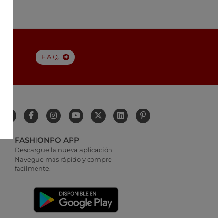
F.A.Q.
FASHIONPO APP
Descargue la nueva aplicación
Navegue más rápido y compre
facilmente.