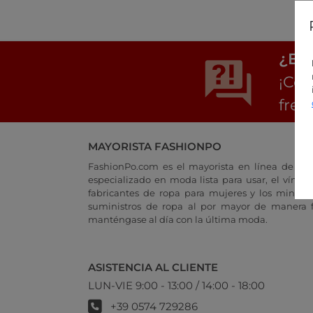
¿Est
¡Con
frec
MAYORISTA FASHIONPO
FashionPo.com es el mayorista en línea de rop
especializado en moda lista para usar, el vínculo
fabricantes de ropa para mujeres y los minoris
suministros de ropa al por mayor de manera fá
manténgase al día con la última moda.
ASISTENCIA AL CLIENTE
LUN-VIE 9:00 - 13:00 / 14:00 - 18:00
+39 0574 729286