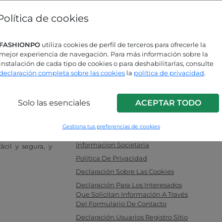
¿Has olvidado la contraseña?
Política de cookies
ás buscando respuestas?
FASHIONPO
utiliza cookies de perfil de terceros para ofrecerle la
mejor experiencia de navegación. Para más información sobre la
sulta nuestra página de preguntas
instalación de cada tipo de cookies o para deshabilitarlas, consulte
uentes!
declaración completa sobre las cookies
la
política de privacidad
.
Solo las esenciales
ACEPTAR TODO
INFO LINK
a para mujeres,
F.a.q.
 ideal entre los
Gestiona tus preferencias de cookies
Contacte Con Nosotros
tas. Compre sus
Informacion Societaria
cil y segura, y
Política De Privacidad
Declaración Sobre Las Cookies
Declaración Para Los Interesados
Que Solicitan Información A Través
Del Formulario De Contacto
Declaración Usuarios Registro Sitio