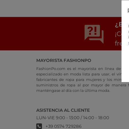
¿Est
¡Con
frec
MAYORISTA FASHIONPO
FashionPo.com es el mayorista en línea de rop
especializado en moda lista para usar, el vínculo
fabricantes de ropa para mujeres y los minoris
suministros de ropa al por mayor de manera fá
manténgase al día con la última moda.
ASISTENCIA AL CLIENTE
LUN-VIE 9:00 - 13:00 / 14:00 - 18:00
+39 0574 729286