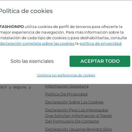
¿Has olvidado la contraseña?
Política de cookies
ás buscando respuestas?
FASHIONPO
utiliza cookies de perfil de terceros para ofrecerle la
mejor experiencia de navegación. Para más información sobre la
sulta nuestra página de preguntas
instalación de cada tipo de cookies o para deshabilitarlas, consulte
uentes!
declaración completa sobre las cookies
la
política de privacidad
.
Solo las esenciales
ACEPTAR TODO
INFO LINK
a para mujeres,
F.a.q.
 ideal entre los
Gestiona tus preferencias de cookies
Contacte Con Nosotros
tas. Compre sus
Informacion Societaria
cil y segura, y
Política De Privacidad
Declaración Sobre Las Cookies
Declaración Para Los Interesados
Que Solicitan Información A Través
Del Formulario De Contacto
Declaración Usuarios Registro Sitio