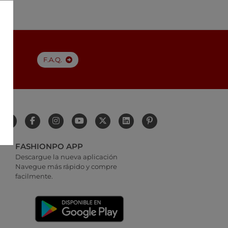
F.A.Q.
FASHIONPO APP
Descargue la nueva aplicación
Navegue más rápido y compre
facilmente.