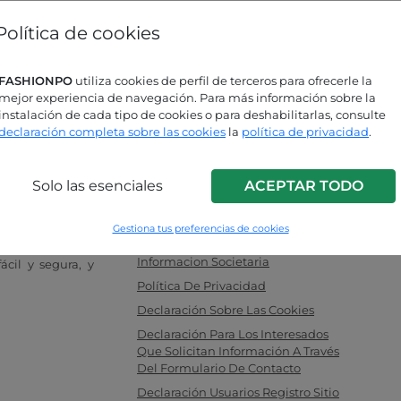
¿Has olvidado la contraseña?
Política de cookies
ás buscando respuestas?
FASHIONPO
utiliza cookies de perfil de terceros para ofrecerle la
mejor experiencia de navegación. Para más información sobre la
sulta nuestra página de preguntas
instalación de cada tipo de cookies o para deshabilitarlas, consulte
uentes!
declaración completa sobre las cookies
la
política de privacidad
.
Solo las esenciales
ACEPTAR TODO
INFO LINK
a para mujeres,
F.a.q.
 ideal entre los
Gestiona tus preferencias de cookies
Contacte Con Nosotros
tas. Compre sus
Informacion Societaria
cil y segura, y
Política De Privacidad
Declaración Sobre Las Cookies
Declaración Para Los Interesados
Que Solicitan Información A Través
Del Formulario De Contacto
Declaración Usuarios Registro Sitio