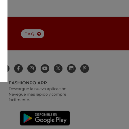
F.A.Q.
FASHIONPO APP
Descargue la nueva aplicación
Navegue más rápido y compre
facilmente.