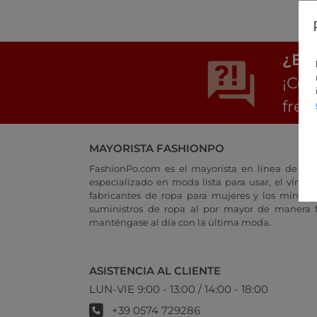
¿Est
¡Con
frec
MAYORISTA FASHIONPO
FashionPo.com es el mayorista en línea de rop
especializado en moda lista para usar, el vínculo
fabricantes de ropa para mujeres y los minoris
suministros de ropa al por mayor de manera fá
manténgase al día con la última moda.
ASISTENCIA AL CLIENTE
LUN-VIE 9:00 - 13:00 / 14:00 - 18:00
+39 0574 729286