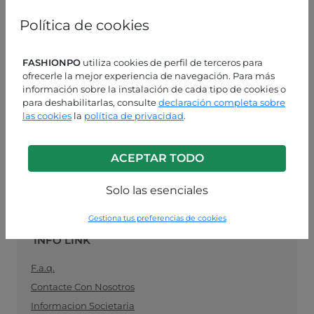
mujeres, especializado en moda lista para usar, el
vínculo ideal entre los fabricantes de ropa para
Política de cookies
mujeres y los minoristas. Compre sus suministros de
ropa al por mayor de manera fácil y segura, y
manténgase al día con la última moda.
FASHIONPO
utiliza cookies de perfil de terceros para
ofrecerle la mejor experiencia de navegación. Para más
información sobre la instalación de cada tipo de cookies o
ASISTENCIA AL CLIENTE
para deshabilitarlas, consulte
declaración completa sobre
las cookies
la
política de privacidad
.
LUN-VIE 9:00 - 13:00 / 14:00 - 18:00
+39 0574 729286
ACEPTAR TODO
info@fashionpo.es
Solo las esenciales
Contacta con nosotros en WhatsApp
Gestiona tus preferencias de cookies
INFO LINK
F.a.q.
Contacte Con Nosotros
Informacion Societaria