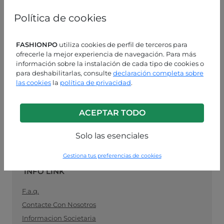
mujeres, especializado en moda lista para usar, el
vínculo ideal entre los fabricantes de ropa para
Política de cookies
mujeres y los minoristas. Compre sus suministros de
ropa al por mayor de manera fácil y segura, y
manténgase al día con la última moda.
FASHIONPO
utiliza cookies de perfil de terceros para
ofrecerle la mejor experiencia de navegación. Para más
información sobre la instalación de cada tipo de cookies o
ASISTENCIA AL CLIENTE
para deshabilitarlas, consulte
declaración completa sobre
las cookies
la
política de privacidad
.
LUN-VIE 9:00 - 13:00 / 14:00 - 18:00
+39 0574 729286
ACEPTAR TODO
info@fashionpo.es
Solo las esenciales
Contacta con nosotros en WhatsApp
Gestiona tus preferencias de cookies
INFO LINK
F.a.q.
Contacte Con Nosotros
Informacion Societaria