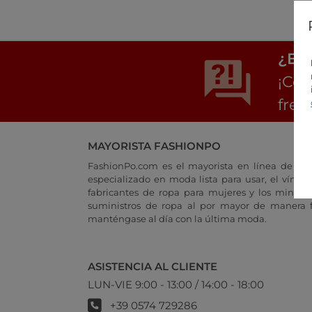
¿Est
¡Con
frec
MAYORISTA FASHIONPO
FashionPo.com es el mayorista en línea de rop
especializado en moda lista para usar, el vínculo
fabricantes de ropa para mujeres y los minoris
suministros de ropa al por mayor de manera fá
manténgase al día con la última moda.
ASISTENCIA AL CLIENTE
LUN-VIE 9:00 - 13:00 / 14:00 - 18:00
+39 0574 729286