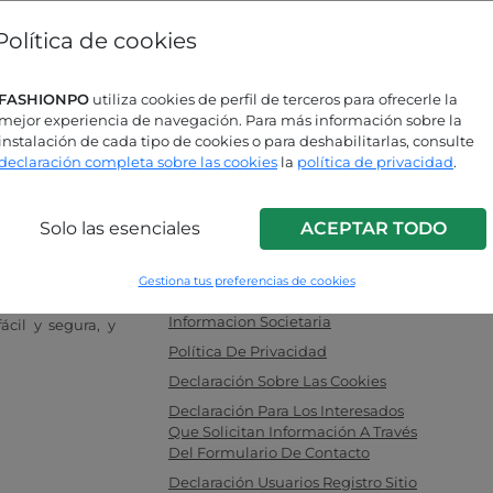
¿Has olvidado la contraseña?
Política de cookies
ás buscando respuestas?
FASHIONPO
utiliza cookies de perfil de terceros para ofrecerle la
mejor experiencia de navegación. Para más información sobre la
sulta nuestra página de preguntas
instalación de cada tipo de cookies o para deshabilitarlas, consulte
uentes!
declaración completa sobre las cookies
la
política de privacidad
.
Solo las esenciales
ACEPTAR TODO
INFO LINK
a para mujeres,
F.a.q.
 ideal entre los
Gestiona tus preferencias de cookies
Contacte Con Nosotros
tas. Compre sus
Informacion Societaria
cil y segura, y
Política De Privacidad
Declaración Sobre Las Cookies
Declaración Para Los Interesados
Que Solicitan Información A Través
Del Formulario De Contacto
Declaración Usuarios Registro Sitio