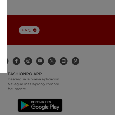
F.A.Q.
FASHIONPO APP
Descargue la nueva aplicación
Navegue más rápido y compre
facilmente.