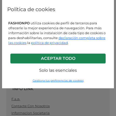
mujeres, especializado en moda lista para usar, el
vínculo ideal entre los fabricantes de ropa para
Política de cookies
mujeres y los minoristas. Compre sus suministros de
ropa al por mayor de manera fácil y segura, y
manténgase al día con la última moda.
FASHIONPO
utiliza cookies de perfil de terceros para
ofrecerle la mejor experiencia de navegación. Para más
información sobre la instalación de cada tipo de cookies o
ASISTENCIA AL CLIENTE
para deshabilitarlas, consulte
declaración completa sobre
las cookies
la
política de privacidad
.
LUN-VIE 9:00 - 13:00 / 14:00 - 18:00
+39 0574 729286
ACEPTAR TODO
info@fashionpo.es
Solo las esenciales
Contacta con nosotros en WhatsApp
Gestiona tus preferencias de cookies
INFO LINK
F.a.q.
Contacte Con Nosotros
Informacion Societaria