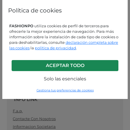
mujeres, especializado en moda lista para usar, el
vínculo ideal entre los fabricantes de ropa para
Política de cookies
mujeres y los minoristas. Compre sus suministros de
ropa al por mayor de manera fácil y segura, y
manténgase al día con la última moda.
FASHIONPO
utiliza cookies de perfil de terceros para
ofrecerle la mejor experiencia de navegación. Para más
información sobre la instalación de cada tipo de cookies o
ASISTENCIA AL CLIENTE
para deshabilitarlas, consulte
declaración completa sobre
las cookies
la
política de privacidad
.
LUN-VIE 9:00 - 13:00 / 14:00 - 18:00
+39 0574 729286
ACEPTAR TODO
info@fashionpo.es
Solo las esenciales
Contacta con nosotros en WhatsApp
Gestiona tus preferencias de cookies
INFO LINK
F.a.q.
Contacte Con Nosotros
Informacion Societaria