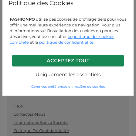
Politique des Cookies
les détaillants. Achetez vos vêtements en gros
facilement et en toute sécurité et restez au fait des
dernières tendances.
FASHIONPO
utilise des cookies de profilage tiers pour vous
offrir une meilleure expérience de navigation. Pour plus
ASSISTANCE CLIENT
d’informations sur l’installation des cookies ou pour les
désactiver, veuillez consulter
la politique des cookies
LUN-VEN 09:00-13:00 / 14:00-18:00
complète
et la
politique de confidentialité
.
+39 0574 729286
ACCEPTEZ TOUT
info@fashionpo.fr
Uniquement les essentiels
Contactez-nous sur WhatsApp
Gérer vos préférences en matière de cookies
INFO LINK
F.a.q.
Contactez-Nous
Informations Sur La Societe
Politique De Confidentialité