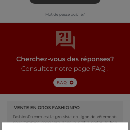
Mot de passe oublié?
Cherchez-vous des réponses?
Consultez notre page FAQ !
F.A.Q.
VENTE EN GROS FASHIONPO
FashionPo.com est le grossiste en ligne de vêtements
pour femmes, spécialisé dans le prêt-à-porter, le lien
idéal entre les fabricants de vêtements pour femmes et