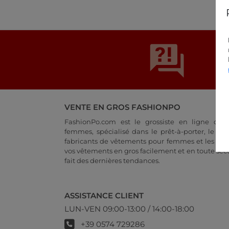
VENTE EN GROS FASHIONPO
FashionPo.com est le grossiste en ligne de
femmes, spécialisé dans le prêt-à-porter, le lien
fabricants de vêtements pour femmes et les déta
vos vêtements en gros facilement et en toute sécu
fait des dernières tendances.
ASSISTANCE CLIENT
LUN-VEN 09:00-13:00 / 14:00-18:00
+39 0574 729286