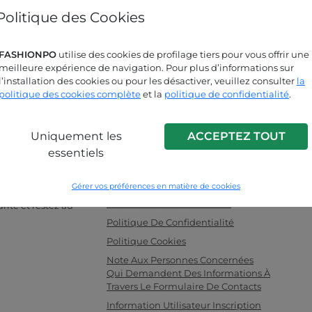
Politique des Cookies
Mot de passe oublié?
FASHIONPO
utilise des cookies de profilage tiers pour vous offrir une
Cherchez-vous des réponses?
meilleure expérience de navigation. Pour plus d’informations sur
l’installation des cookies ou pour les désactiver, veuillez consulter
la
Consultez notre page FAQ !
politique des cookies complète
et la
politique de confidentialité
.
Uniquement les
ACCEPTEZ TOUT
INFO LINK
essentiels
 vêtements pour
F.a.q.
 idéal entre les
Contactez-Nous
Gérer vos préférences en matière de cookies
illants. Achetez
Informations Sur La Societe
rité et restez au
Politique De Confidentialité
Politique Cookies
Note Aux Personnes Concernées
Qui Demandent Des Informations À
Travers Le Formulaire De Contacts
Information Utilisateur Inscription