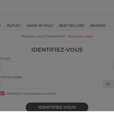
S
OUTLET
MADE IN ITALY
BEST SELLERS
BRANDS
Nouveau chez FashionPo?
Inscrivez-vous
IDENTIFIEZ-VOUS
Email
Mot de passe
Maintenir ma session ouverte
IDENTIFIEZ-VOUS