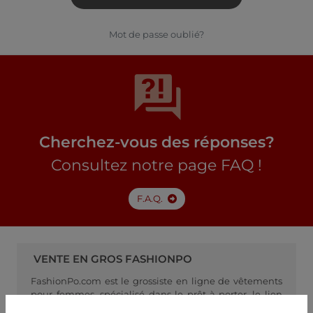
Mot de passe oublié?
Cherchez-vous des réponses?
Consultez notre page FAQ !
F.A.Q.
VENTE EN GROS FASHIONPO
FashionPo.com est le grossiste en ligne de vêtements
pour femmes, spécialisé dans le prêt-à-porter, le lien
idéal entre les fabricants de vêtements pour femmes et