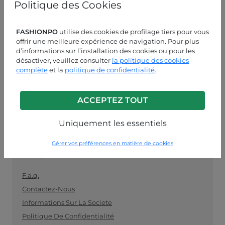
Politique des Cookies
les détaillants. Achetez vos vêtements en gros
facilement et en toute sécurité et restez au fait des
dernières tendances.
FASHIONPO
utilise des cookies de profilage tiers pour vous
offrir une meilleure expérience de navigation. Pour plus
ASSISTANCE CLIENT
d’informations sur l’installation des cookies ou pour les
désactiver, veuillez consulter
la politique des cookies
LUN-VEN 09:00-13:00 / 14:00-18:00
complète
et la
politique de confidentialité
.
+39 0574 729286
ACCEPTEZ TOUT
info@fashionpo.fr
Uniquement les essentiels
Contactez-nous sur WhatsApp
Gérer vos préférences en matière de cookies
INFO LINK
F.a.q.
Contactez-Nous
Informations Sur La Societe
Politique De Confidentialité