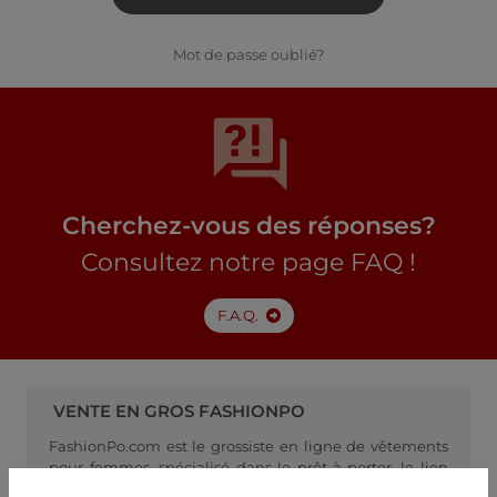
Mot de passe oublié?
Cherchez-vous des réponses?
Consultez notre page FAQ !
F.A.Q.
VENTE EN GROS FASHIONPO
FashionPo.com est le grossiste en ligne de vêtements
pour femmes, spécialisé dans le prêt-à-porter, le lien
idéal entre les fabricants de vêtements pour femmes et