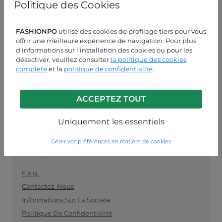
Politique des Cookies
les détaillants. Achetez vos vêtements en gros
facilement et en toute sécurité et restez au fait des
dernières tendances.
FASHIONPO
utilise des cookies de profilage tiers pour vous
offrir une meilleure expérience de navigation. Pour plus
ASSISTANCE CLIENT
d’informations sur l’installation des cookies ou pour les
désactiver, veuillez consulter
la politique des cookies
LUN-VEN 09:00-13:00 / 14:00-18:00
complète
et la
politique de confidentialité
.
+39 0574 729286
ACCEPTEZ TOUT
info@fashionpo.fr
Uniquement les essentiels
Contactez-nous sur WhatsApp
Gérer vos préférences en matière de cookies
INFO LINK
F.a.q.
Contactez-Nous
Informations Sur La Societe
Politique De Confidentialité