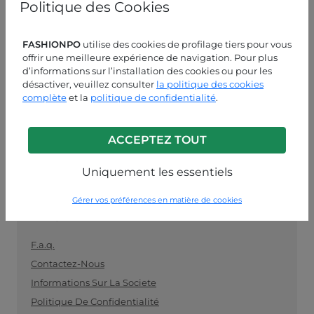
Politique des Cookies
les détaillants. Achetez vos vêtements en gros
facilement et en toute sécurité et restez au fait des
dernières tendances.
FASHIONPO
utilise des cookies de profilage tiers pour vous
offrir une meilleure expérience de navigation. Pour plus
ASSISTANCE CLIENT
d’informations sur l’installation des cookies ou pour les
désactiver, veuillez consulter
la politique des cookies
LUN-VEN 09:00-13:00 / 14:00-18:00
complète
et la
politique de confidentialité
.
+39 0574 729286
ACCEPTEZ TOUT
info@fashionpo.fr
Uniquement les essentiels
Contactez-nous sur WhatsApp
Gérer vos préférences en matière de cookies
INFO LINK
F.a.q.
Contactez-Nous
Informations Sur La Societe
Politique De Confidentialité