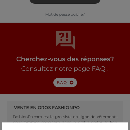
Mot de passe oublié?
Cherchez-vous des réponses?
Consultez notre page FAQ !
F.A.Q.
VENTE EN GROS FASHIONPO
FashionPo.com est le grossiste en ligne de vêtements
pour femmes, spécialisé dans le prêt-à-porter, le lien
idéal entre les fabricants de vêtements pour femmes et