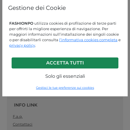
online
specializzato nella vendita
pronto moda
, il
Gestione dei Cookie
collegamento ideale tra produttori di abbigliamento
femminile e rivenditori al dettaglio. Acquista le tue
forniture di abbigliamento all'ingrosso in modo facile e
FASHIONPO
utilizza cookies di profilazione di terze parti
sicuro, e rimani
sempre aggiornato con la moda del
per offrirti la migliore esperienza di navigazione. Per
momento
.
maggiori informazioni sull’installazione dei singoli cookie
o per disabilitarli consulta
l’informativa cookies completa
e
ASSISTENZA CLIENTI
privacy policy
.
LUN-VEN 09:00-13:00 / 14:00-18:00
ACCETTA TUTTI
+39 0574 729286
info@fashionpo.it
Solo gli essenziali
Contattaci su WhatsApp
Gestisci le tue preferenze sui cookies
INFO LINK
F.a.q.
Contattaci