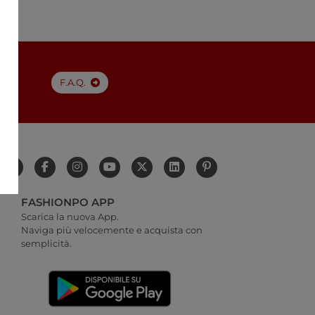
a
F.A.Q.
FASHIONPO APP
Scarica la nuova App.
Naviga più velocemente e acquista con
semplicità.