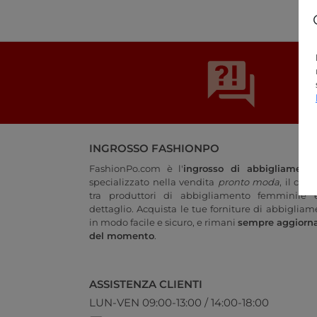
INGROSSO FASHIONPO
FashionPo.com è l'
ingrosso di abbigliament
specializzato nella vendita
pronto moda
, il col
tra produttori di abbigliamento femminile e
dettaglio. Acquista le tue forniture di abbigliam
in modo facile e sicuro, e rimani
sempre aggiorn
del momento
.
ASSISTENZA CLIENTI
LUN-VEN 09:00-13:00 / 14:00-18:00