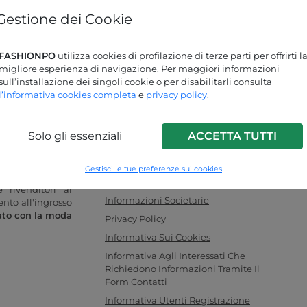
Gestione dei Cookie
Password dimenticata?
FASHIONPO
utilizza cookies di profilazione di terze parti per offrirti l
Stai cercando delle risposte?
migliore esperienza di navigazione. Per maggiori informazioni
sull’installazione dei singoli cookie o per disabilitarli consulta
Dai un'occhiata alla nostra pagina FAQ!
l’informativa cookies completa
e
privacy policy
.
Solo gli essenziali
ACCETTA TUTTI
INFO LINK
o donna online
F.a.q.
Gestisci le tue preferenze sui cookies
legamento ideale
Contattaci
 rivenditori al
Informazioni Societarie
ento all'ingrosso
ato con la moda
Privacy Policy
Informativa Sui Cookies
Informativa Agli Interessati Che
Richiedono Informazioni Tramite Il
Form Contatti
Informativa Utenti Registrazione