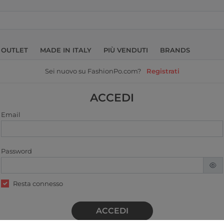
OUTLET
MADE IN ITALY
PIÙ VENDUTI
BRANDS
Sei nuovo su FashionPo.com?
Registrati
ACCEDI
Email
Password
Resta connesso
ACCEDI