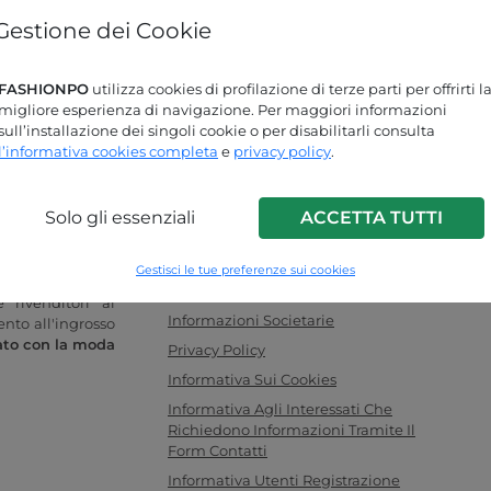
Gestione dei Cookie
Password dimenticata?
FASHIONPO
utilizza cookies di profilazione di terze parti per offrirti l
Stai cercando delle risposte?
migliore esperienza di navigazione. Per maggiori informazioni
sull’installazione dei singoli cookie o per disabilitarli consulta
Dai un'occhiata alla nostra pagina FAQ!
l’informativa cookies completa
e
privacy policy
.
Solo gli essenziali
ACCETTA TUTTI
INFO LINK
o donna online
F.a.q.
Gestisci le tue preferenze sui cookies
legamento ideale
Contattaci
 rivenditori al
Informazioni Societarie
ento all'ingrosso
ato con la moda
Privacy Policy
Informativa Sui Cookies
Informativa Agli Interessati Che
Richiedono Informazioni Tramite Il
Form Contatti
Informativa Utenti Registrazione