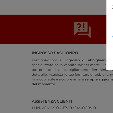
INGROSSO FASHIONPO
FashionPo.com è l'
ingrosso di abbigliament
specializzato nella vendita
pronto moda
, il col
tra produttori di abbigliamento femminile e
dettaglio. Acquista le tue forniture di abbigliam
in modo facile e sicuro, e rimani
sempre aggiorn
del momento
.
ASSISTENZA CLIENTI
LUN-VEN 09:00-13:00 / 14:00-18:00