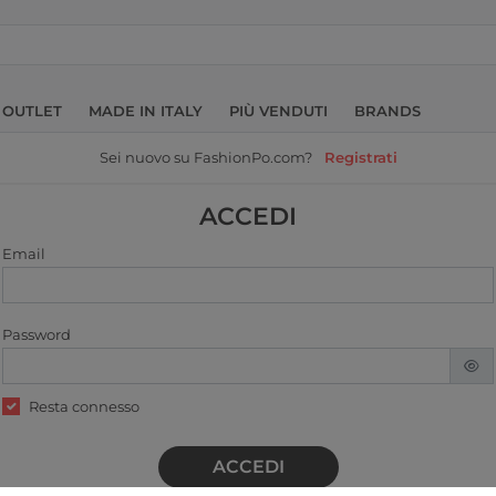
OUTLET
MADE IN ITALY
PIÙ VENDUTI
BRANDS
Sei nuovo su FashionPo.com?
Registrati
ACCEDI
Email
Password
Resta connesso
ACCEDI