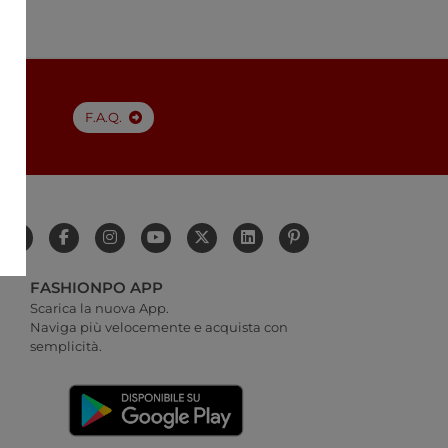
a
F.A.Q.
FASHIONPO APP
Scarica la nuova App.
Naviga più velocemente e acquista con
semplicità.