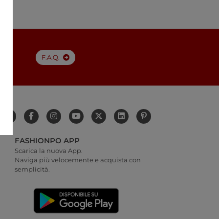
a
F.A.Q.
FASHIONPO APP
Scarica la nuova App.
Naviga più velocemente e acquista con
semplicità.