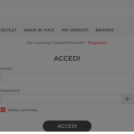
OUTLET
MADE IN ITALY
PIÙ VENDUTI
BRANDS
Sei nuovo su FashionPo.com?
Registrati
ACCEDI
Email
Password
Resta connesso
ACCEDI