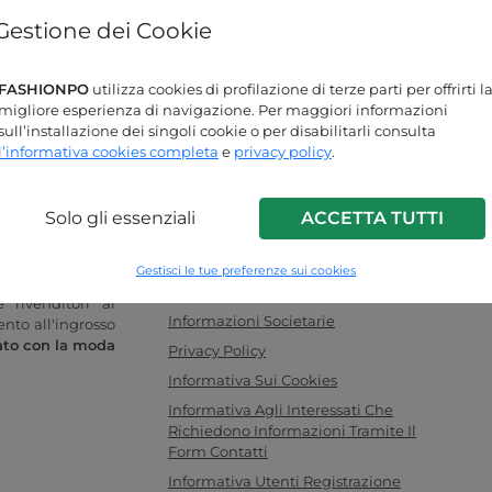
Gestione dei Cookie
Password dimenticata?
FASHIONPO
utilizza cookies di profilazione di terze parti per offrirti l
Stai cercando delle risposte?
migliore esperienza di navigazione. Per maggiori informazioni
sull’installazione dei singoli cookie o per disabilitarli consulta
Dai un'occhiata alla nostra pagina FAQ!
l’informativa cookies completa
e
privacy policy
.
Solo gli essenziali
ACCETTA TUTTI
INFO LINK
o donna online
F.a.q.
Gestisci le tue preferenze sui cookies
legamento ideale
Contattaci
 rivenditori al
Informazioni Societarie
ento all'ingrosso
ato con la moda
Privacy Policy
Informativa Sui Cookies
Informativa Agli Interessati Che
Richiedono Informazioni Tramite Il
Form Contatti
Informativa Utenti Registrazione