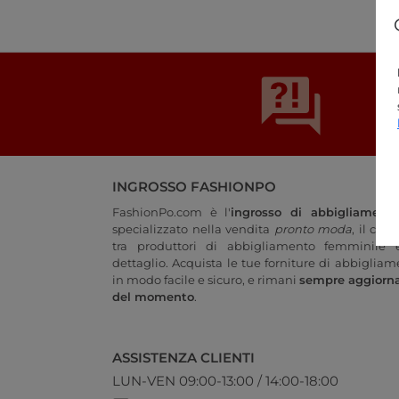
INGROSSO FASHIONPO
FashionPo.com è l'
ingrosso di abbigliament
specializzato nella vendita
pronto moda
, il col
tra produttori di abbigliamento femminile e
dettaglio. Acquista le tue forniture di abbigliam
in modo facile e sicuro, e rimani
sempre aggiorn
del momento
.
ASSISTENZA CLIENTI
LUN-VEN 09:00-13:00 / 14:00-18:00