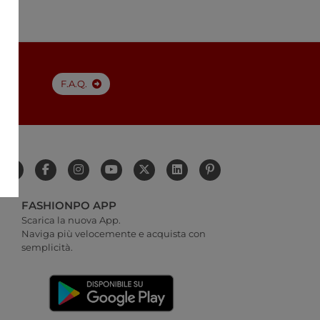
a
F.A.Q.
FASHIONPO APP
Scarica la nuova App.
Naviga più velocemente e acquista con
semplicità.