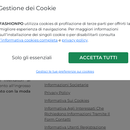
Gestione dei Cookie
Password dimenticata?
FASHIONPO
utilizza cookies di profilazione di terze parti per offrirti l
Stai cercando delle risposte?
migliore esperienza di navigazione. Per maggiori informazioni
sull’installazione dei singoli cookie o per disabilitarli consulta
Dai un'occhiata alla nostra pagina FAQ!
l’informativa cookies completa
e
privacy policy
.
Solo gli essenziali
ACCETTA TUTTI
INFO LINK
o donna online
F.a.q.
Gestisci le tue preferenze sui cookies
legamento ideale
Contattaci
 rivenditori al
Informazioni Societarie
ento all'ingrosso
ato con la moda
Privacy Policy
Informativa Sui Cookies
Informativa Agli Interessati Che
Richiedono Informazioni Tramite Il
Form Contatti
Informativa Utenti Registrazione