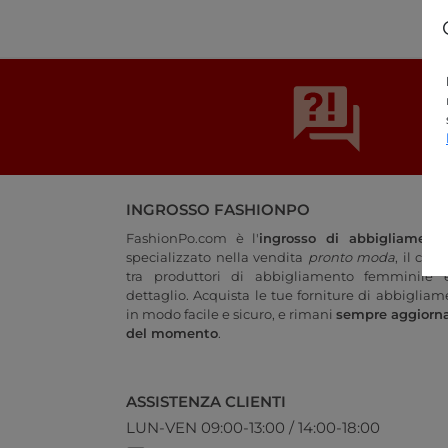
INGROSSO FASHIONPO
FashionPo.com è l'
ingrosso di abbigliament
specializzato nella vendita
pronto moda
, il col
tra produttori di abbigliamento femminile e
dettaglio. Acquista le tue forniture di abbigliam
in modo facile e sicuro, e rimani
sempre aggiorn
del momento
.
ASSISTENZA CLIENTI
LUN-VEN 09:00-13:00 / 14:00-18:00