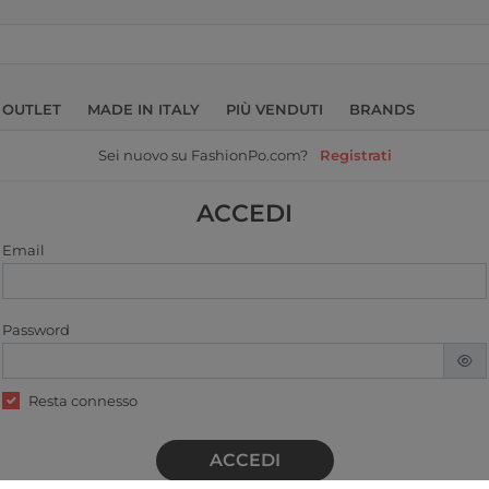
OUTLET
MADE IN ITALY
PIÙ VENDUTI
BRANDS
Sei nuovo su FashionPo.com?
Registrati
ACCEDI
Email
Password
Resta connesso
ACCEDI