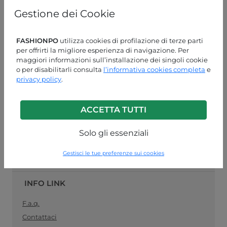
online
specializzato nella vendita
pronto moda
, il
Gestione dei Cookie
collegamento ideale tra produttori di abbigliamento
femminile e rivenditori al dettaglio. Acquista le tue
forniture di abbigliamento all'ingrosso in modo facile e
FASHIONPO
utilizza cookies di profilazione di terze parti
sicuro, e rimani
sempre aggiornato con la moda del
per offrirti la migliore esperienza di navigazione. Per
momento
.
maggiori informazioni sull’installazione dei singoli cookie
o per disabilitarli consulta
l’informativa cookies completa
e
ASSISTENZA CLIENTI
privacy policy
.
LUN-VEN 09:00-13:00 / 14:00-18:00
ACCETTA TUTTI
+39 0574 729286
info@fashionpo.it
Solo gli essenziali
Contattaci su WhatsApp
Gestisci le tue preferenze sui cookies
INFO LINK
F.a.q.
Contattaci