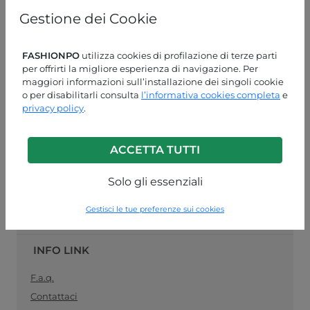
online
specializzato nella vendita
pronto moda
, il
Gestione dei Cookie
collegamento ideale tra produttori di abbigliamento
femminile e rivenditori al dettaglio. Acquista le tue
forniture di abbigliamento all'ingrosso in modo facile e
FASHIONPO
utilizza cookies di profilazione di terze parti
sicuro, e rimani
sempre aggiornato con la moda del
per offrirti la migliore esperienza di navigazione. Per
momento
.
maggiori informazioni sull’installazione dei singoli cookie
o per disabilitarli consulta
l’informativa cookies completa
e
ASSISTENZA CLIENTI
privacy policy
.
LUN-VEN 09:00-13:00 / 14:00-18:00
ACCETTA TUTTI
+39 0574 729286
info@fashionpo.it
Solo gli essenziali
Contattaci su WhatsApp
Gestisci le tue preferenze sui cookies
INFO LINK
F.a.q.
Contattaci