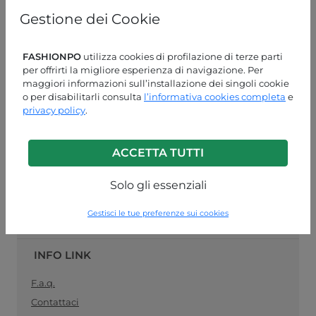
online
specializzato nella vendita
pronto moda
, il
Gestione dei Cookie
collegamento ideale tra produttori di abbigliamento
femminile e rivenditori al dettaglio. Acquista le tue
forniture di abbigliamento all'ingrosso in modo facile e
FASHIONPO
utilizza cookies di profilazione di terze parti
sicuro, e rimani
sempre aggiornato con la moda del
per offrirti la migliore esperienza di navigazione. Per
momento
.
maggiori informazioni sull’installazione dei singoli cookie
o per disabilitarli consulta
l’informativa cookies completa
e
ASSISTENZA CLIENTI
privacy policy
.
LUN-VEN 09:00-13:00 / 14:00-18:00
ACCETTA TUTTI
+39 0574 729286
info@fashionpo.it
Solo gli essenziali
Contattaci su WhatsApp
Gestisci le tue preferenze sui cookies
INFO LINK
F.a.q.
Contattaci