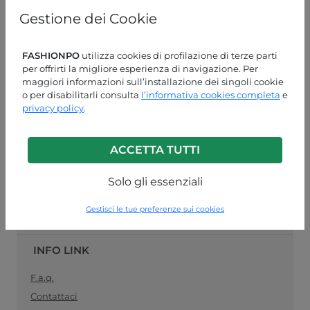
online
specializzato nella vendita
pronto moda
, il
Gestione dei Cookie
collegamento ideale tra produttori di abbigliamento
femminile e rivenditori al dettaglio. Acquista le tue
forniture di abbigliamento all'ingrosso in modo facile e
FASHIONPO
utilizza cookies di profilazione di terze parti
sicuro, e rimani
sempre aggiornato con la moda del
per offrirti la migliore esperienza di navigazione. Per
momento
.
maggiori informazioni sull’installazione dei singoli cookie
o per disabilitarli consulta
l’informativa cookies completa
e
ASSISTENZA CLIENTI
privacy policy
.
LUN-VEN 09:00-13:00 / 14:00-18:00
ACCETTA TUTTI
+39 0574 729286
info@fashionpo.it
Solo gli essenziali
Contattaci su WhatsApp
Gestisci le tue preferenze sui cookies
INFO LINK
F.a.q.
Contattaci