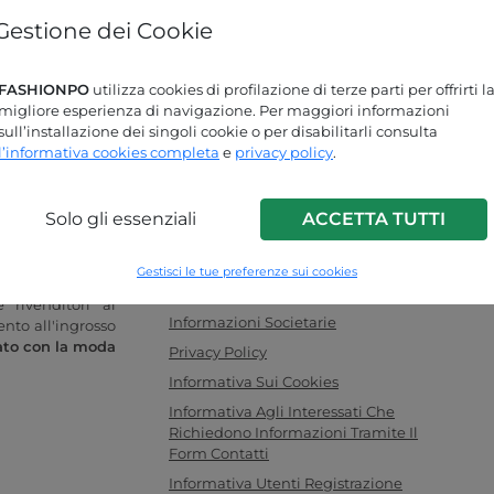
Gestione dei Cookie
Password dimenticata?
FASHIONPO
utilizza cookies di profilazione di terze parti per offrirti l
Stai cercando delle risposte?
migliore esperienza di navigazione. Per maggiori informazioni
sull’installazione dei singoli cookie o per disabilitarli consulta
Dai un'occhiata alla nostra pagina FAQ!
l’informativa cookies completa
e
privacy policy
.
Solo gli essenziali
ACCETTA TUTTI
INFO LINK
o donna online
F.a.q.
Gestisci le tue preferenze sui cookies
legamento ideale
Contattaci
 rivenditori al
Informazioni Societarie
ento all'ingrosso
ato con la moda
Privacy Policy
Informativa Sui Cookies
Informativa Agli Interessati Che
Richiedono Informazioni Tramite Il
Form Contatti
Informativa Utenti Registrazione