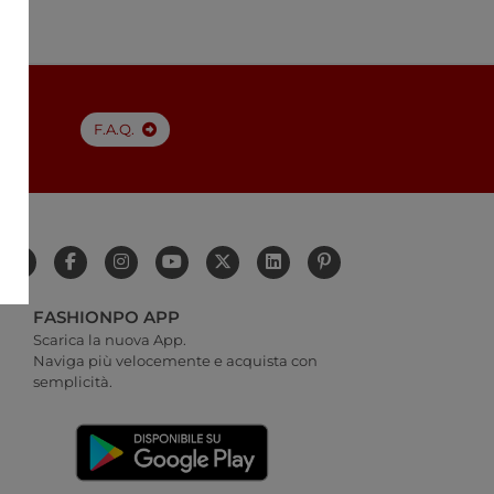
a
F.A.Q.
FASHIONPO APP
Scarica la nuova App.
Naviga più velocemente e acquista con
semplicità.