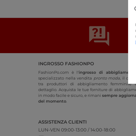
INGROSSO FASHIONPO
FashionPo.com è l'
ingrosso di abbigliament
specializzato nella vendita
pronto moda
, il col
tra produttori di abbigliamento femminile e
dettaglio. Acquista le tue forniture di abbigliam
in modo facile e sicuro, e rimani
sempre aggiorn
del momento
.
ASSISTENZA CLIENTI
LUN-VEN 09:00-13:00 / 14:00-18:00