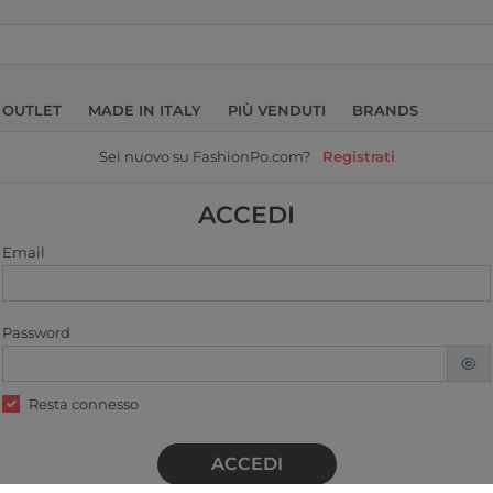
OUTLET
MADE IN ITALY
PIÙ VENDUTI
BRANDS
Sei nuovo su FashionPo.com?
Registrati
ACCEDI
Email
Password
Resta connesso
ACCEDI