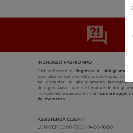
INGROSSO FASHIONPO
FashionPo.com è l'
ingrosso di abbigliament
specializzato nella vendita
pronto moda
, il col
tra produttori di abbigliamento femminile e
dettaglio. Acquista le tue forniture di abbigliam
in modo facile e sicuro, e rimani
sempre aggiorn
del momento
.
ASSISTENZA CLIENTI
LUN-VEN 09:00-13:00 / 14:00-18:00