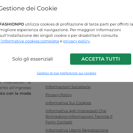
Gestione dei Cookie
Password dimenticata?
FASHIONPO
utilizza cookies di profilazione di terze parti per offrirti l
Stai cercando delle risposte?
migliore esperienza di navigazione. Per maggiori informazioni
sull’installazione dei singoli cookie o per disabilitarli consulta
Dai un'occhiata alla nostra pagina FAQ!
l’informativa cookies completa
e
privacy policy
.
Solo gli essenziali
ACCETTA TUTTI
INFO LINK
o donna online
F.a.q.
Gestisci le tue preferenze sui cookies
legamento ideale
Contattaci
 rivenditori al
Informazioni Societarie
ento all'ingrosso
ato con la moda
Privacy Policy
Informativa Sui Cookies
Informativa Agli Interessati Che
Richiedono Informazioni Tramite Il
Form Contatti
Informativa Utenti Registrazione