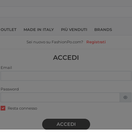
OUTLET
MADE IN ITALY
PIÙ VENDUTI
BRANDS
Sei nuovo su FashionPo.com?
Registrati
ACCEDI
Email
Password
Resta connesso
ACCEDI