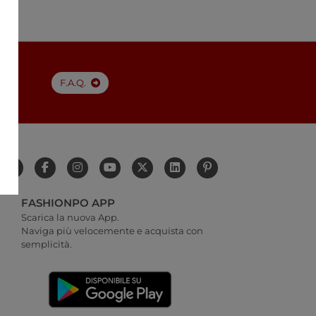
a
F.A.Q.
FASHIONPO APP
Scarica la nuova App.
Naviga più velocemente e acquista con
semplicità.