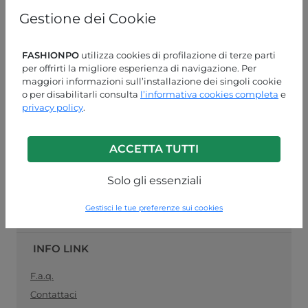
online
specializzato nella vendita
pronto moda
, il
Gestione dei Cookie
collegamento ideale tra produttori di abbigliamento
femminile e rivenditori al dettaglio. Acquista le tue
forniture di abbigliamento all'ingrosso in modo facile e
FASHIONPO
utilizza cookies di profilazione di terze parti
sicuro, e rimani
sempre aggiornato con la moda del
per offrirti la migliore esperienza di navigazione. Per
momento
.
maggiori informazioni sull’installazione dei singoli cookie
o per disabilitarli consulta
l’informativa cookies completa
e
ASSISTENZA CLIENTI
privacy policy
.
LUN-VEN 09:00-13:00 / 14:00-18:00
ACCETTA TUTTI
+39 0574 729286
info@fashionpo.it
Solo gli essenziali
Contattaci su WhatsApp
Gestisci le tue preferenze sui cookies
INFO LINK
F.a.q.
Contattaci