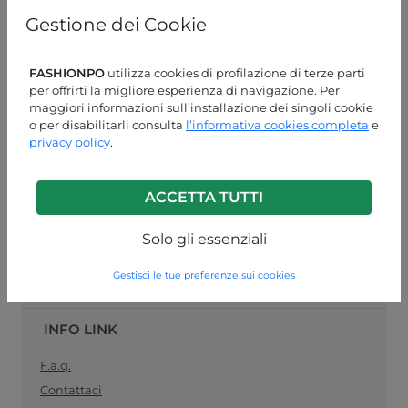
online
specializzato nella vendita
pronto moda
, il
Gestione dei Cookie
collegamento ideale tra produttori di abbigliamento
femminile e rivenditori al dettaglio. Acquista le tue
forniture di abbigliamento all'ingrosso in modo facile e
FASHIONPO
utilizza cookies di profilazione di terze parti
sicuro, e rimani
sempre aggiornato con la moda del
per offrirti la migliore esperienza di navigazione. Per
momento
.
maggiori informazioni sull’installazione dei singoli cookie
o per disabilitarli consulta
l’informativa cookies completa
e
ASSISTENZA CLIENTI
privacy policy
.
LUN-VEN 09:00-13:00 / 14:00-18:00
ACCETTA TUTTI
+39 0574 729286
info@fashionpo.it
Solo gli essenziali
Contattaci su WhatsApp
Gestisci le tue preferenze sui cookies
INFO LINK
F.a.q.
Contattaci