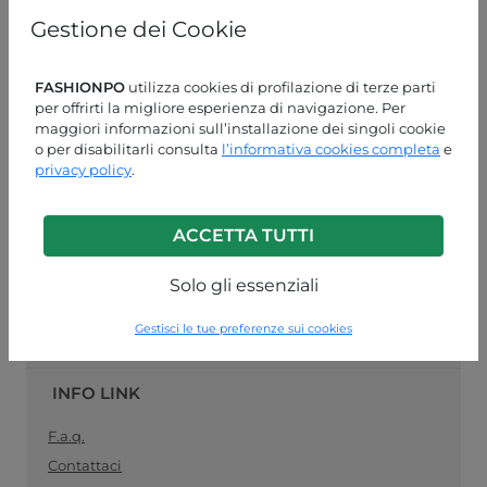
online
specializzato nella vendita
pronto moda
, il
Gestione dei Cookie
collegamento ideale tra produttori di abbigliamento
femminile e rivenditori al dettaglio. Acquista le tue
forniture di abbigliamento all'ingrosso in modo facile e
FASHIONPO
utilizza cookies di profilazione di terze parti
sicuro, e rimani
sempre aggiornato con la moda del
per offrirti la migliore esperienza di navigazione. Per
momento
.
maggiori informazioni sull’installazione dei singoli cookie
o per disabilitarli consulta
l’informativa cookies completa
e
ASSISTENZA CLIENTI
privacy policy
.
LUN-VEN 09:00-13:00 / 14:00-18:00
ACCETTA TUTTI
+39 0574 729286
info@fashionpo.it
Solo gli essenziali
Contattaci su WhatsApp
Gestisci le tue preferenze sui cookies
INFO LINK
F.a.q.
Contattaci