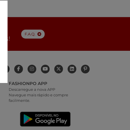
F.A.Q.
tes!
FASHIONPO APP
Descarregue a nova APP
Navegue mais rápido e compre
facilmente.