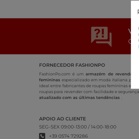
Vo
Con
FORNECEDOR FASHIONPO
FashionPo.com é um
armazém de revenda on
femininas
especializado em moda italiana
pront
ideal entre fabricantes de roupas femininas e ret
roupas para revender com facilidade e seguranç
atualizado com as últimas tendências
.
APOIO AO CLIENTE
SEG-SEX 09:00-13:00 / 14:00-18:00
+39 0574 729286