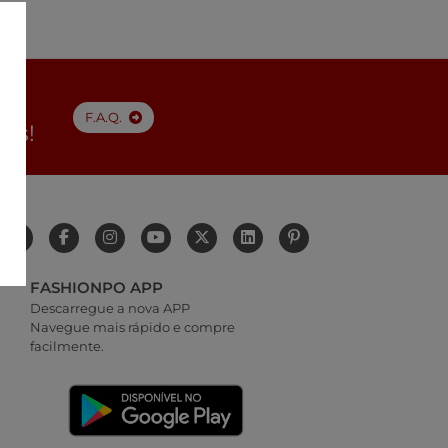
F.A.Q.
tes!
FASHIONPO APP
Descarregue a nova APP
Navegue mais rápido e compre
facilmente.