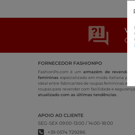
Vo
Con
FORNECEDOR FASHIONPO
FashionPo.com é um
armazém de revenda on
femininas
especializado em moda italiana
pront
ideal entre fabricantes de roupas femininas e ret
roupas para revender com facilidade e seguranç
atualizado com as últimas tendências
.
APOIO AO CLIENTE
SEG-SEX 09:00-13:00 / 14:00-18:00
+39 0574 729286