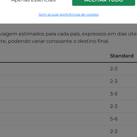
47,99 €
85,99 €
142,99 €
193,
Gerir as suas preferências de cookies
iagem estimados para cada país, expressos em dias útei
nte, podendo variar consoante o destino final.
Standard
2-3
2-3
3-5
2-3
5-6
2-3