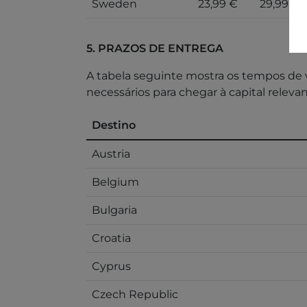
Sweden
23,99 €
29,99 €
5. PRAZOS DE ENTREGA
A tabela seguinte mostra os tempos de v
necessários para chegar à capital releva
Destino
Austria
Belgium
Bulgaria
Croatia
Cyprus
Czech Republic