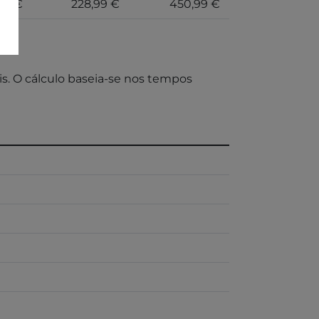
99 €
228,99 €
450,99 €
s. O cálculo baseia-se nos tempos