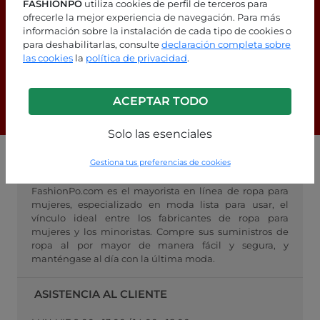
FASHIONPO
utiliza cookies de perfil de terceros para
ofrecerle la mejor experiencia de navegación. Para más
¿Estás buscando respuestas?
información sobre la instalación de cada tipo de cookies o
para deshabilitarlas, consulte
declaración completa sobre
¡Consulta nuestra página de
las cookies
la
política de privacidad
.
preguntas frecuentes!
ACEPTAR TODO
F.A.Q.
Solo las esenciales
Gestiona tus preferencias de cookies
MAYORISTA FASHIONPO
FashionPo.com es el mayorista en línea de ropa para
mujeres, especializado en moda lista para usar, el
vínculo ideal entre los fabricantes de ropa para
mujeres y los minoristas. Compre sus suministros de
ropa al por mayor de manera fácil y segura, y
manténgase al día con la última moda.
ASISTENCIA AL CLIENTE