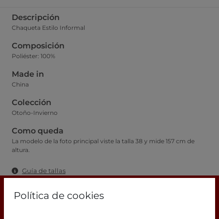
Descripción
Chaqueta Estilo Informal
Composición
Poliéster: 100%
Made in
China
Colección
Otoño-Invierno
Como queda
La modelo de la foto principal viste la talla 38 y mide 157 cm de
altura.
Guía de tallas
Política de cookies