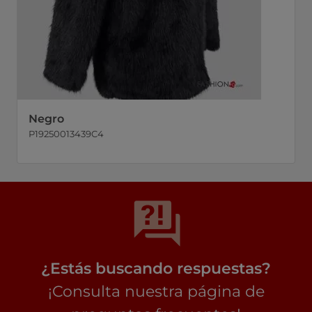
Negro
P19250013439C4
¿Estás buscando respuestas?
¡Consulta nuestra página de