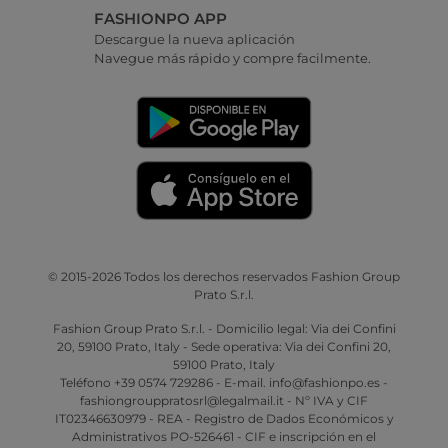
FASHIONPO APP
Descargue la nueva aplicación
Navegue más rápido y compre facilmente.
© 2015-2026 Todos los derechos reservados Fashion Group
Prato S.r.l.
Fashion Group Prato S.r.l. - Domicilio legal: Via dei Confini
20, 59100 Prato, Italy - Sede operativa: Via dei Confini 20,
59100 Prato, Italy
Teléfono +39 0574 729286 - E-mail. info@fashionpo.es -
fashiongrouppratosrl@legalmail.it - Nº IVA y CIF
IT02346630979 - REA - Registro de Dados Económicos y
Administrativos PO-526461 - CIF e inscripción en el