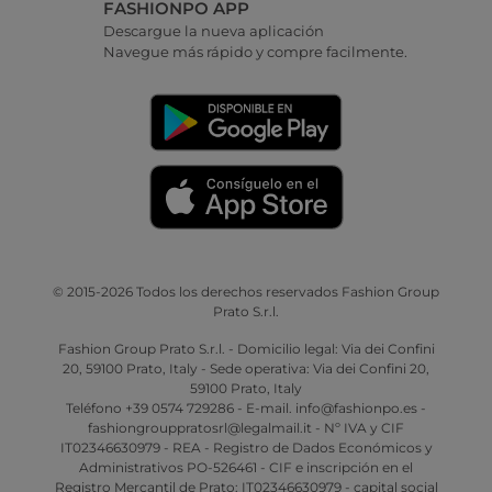
FASHIONPO APP
Descargue la nueva aplicación
Navegue más rápido y compre facilmente.
© 2015-2026 Todos los derechos reservados Fashion Group
Prato S.r.l.
Fashion Group Prato S.r.l. - Domicilio legal: Via dei Confini
20, 59100 Prato, Italy - Sede operativa: Via dei Confini 20,
59100 Prato, Italy
Teléfono +39 0574 729286 - E-mail. info@fashionpo.es -
fashiongrouppratosrl@legalmail.it - Nº IVA y CIF
IT02346630979 - REA - Registro de Dados Económicos y
Administrativos PO-526461 - CIF e inscripción en el
Registro Mercantil de Prato: IT02346630979 - capital social