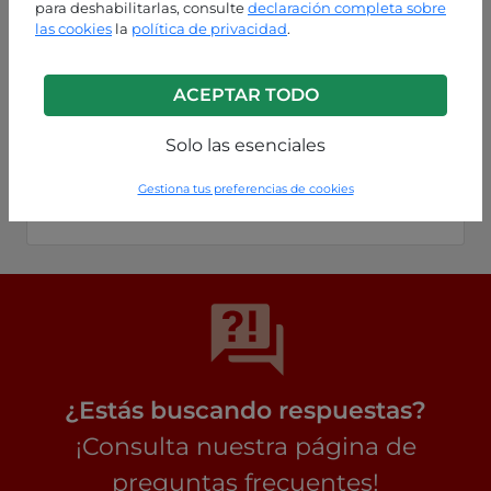
para deshabilitarlas, consulte
declaración completa sobre
las cookies
la
política de privacidad
.
ACEPTAR TODO
Solo las esenciales
Negro
Gestiona tus preferencias de cookies
P49220053388C2
¿Estás buscando respuestas?
¡Consulta nuestra página de
preguntas frecuentes!