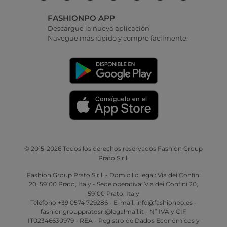
FASHIONPO APP
Descargue la nueva aplicación
Navegue más rápido y compre facilmente.
© 2015-2026 Todos los derechos reservados Fashion Group
Prato S.r.l.
Fashion Group Prato S.r.l. - Domicilio legal: Via dei Confini
20, 59100 Prato, Italy - Sede operativa: Via dei Confini 20,
59100 Prato, Italy
Teléfono +39 0574 729286 - E-mail. info@fashionpo.es -
fashiongrouppratosrl@legalmail.it - Nº IVA y CIF
IT02346630979 - REA - Registro de Dados Económicos y