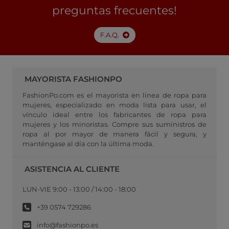
preguntas frecuentes!
F.A.Q.
MAYORISTA FASHIONPO
FashionPo.com es el mayorista en línea de ropa para
mujeres, especializado en moda lista para usar, el
vínculo ideal entre los fabricantes de ropa para
mujeres y los minoristas. Compre sus suministros de
ropa al por mayor de manera fácil y segura, y
manténgase al día con la última moda.
ASISTENCIA AL CLIENTE
LUN-VIE 9:00 - 13:00 / 14:00 - 18:00
+39 0574 729286
info@fashionpo.es