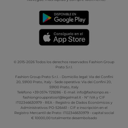
© 2015-2026 Todos los derechos reservados Fashion Group
Prato S.r.l.
Fashion Group Prato S.r.l. - Domicilio legal: Via dei Confini
20, 59100 Prato, Italy - Sede operativa: Via dei Confini 20,
59100 Prato, Italy
Teléfono +39 0574 729286 - E-mail. info@fashionpo.es -
fashiongrouppratosrl@legalmail.it - Nº IVA y CIF
IT02346630979 - REA - Registro de Dados Económicos y
Administrativos PO-526461 - CIF e inscripción en el
Registro Mercantil de Prato: IT02346630979 - capital social
€ 10000,00 totalmente desembolsado