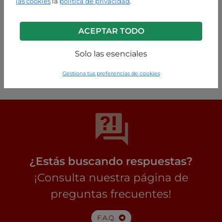
las cookies
la
política de privacidad
.
ACEPTAR TODO
Solo las esenciales
Verde
P63260001357C2
Gestiona tus preferencias de cookies
¿Estás buscando respuestas?
¡Consulta nuestra página de
preguntas frecuentes!
F.A.Q.