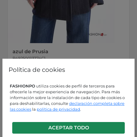
azul de Prusia
P49250013774C1
Política de cookies
FASHIONPO
utiliza cookies de perfil de terceros para
ofrecerle la mejor experiencia de navegación. Para más
información sobre la instalación de cada tipo de cookies o
para deshabilitarlas, consulte
declaración completa sobre
las cookies
la
política de privacidad
.
ACEPTAR TODO