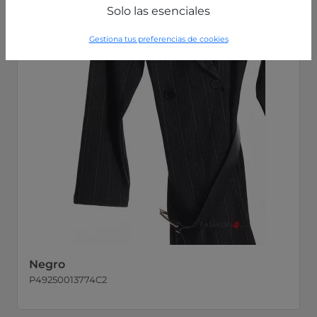
Solo las esenciales
Gestiona tus preferencias de cookies
Negro
P49250013774C2