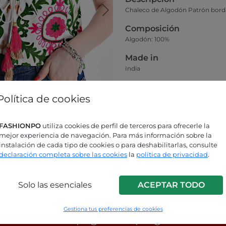
Chaleco de Algodón Patrón bord
Composición
Algodón: 100%
Made in
India
Colección
Política de cookies
Primavera-Verano
Como queda
FASHIONPO
utiliza cookies de perfil de terceros para ofrecerle la
La modelo de la foto principal vist
mejor experiencia de navegación. Para más información sobre la
instalación de cada tipo de cookies o para deshabilitarlas, consulte
Guía de tallas
declaración completa sobre las cookies
la
política de privacidad
.
Solo las esenciales
ACEPTAR TODO
ás buscando respuestas?
Gestiona tus preferencias de cookies
sulta nuestra página de preguntas