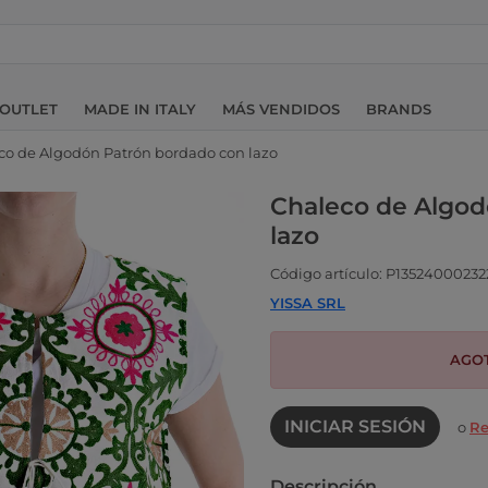
OUTLET
MADE IN ITALY
MÁS VENDIDOS
BRANDS
co de Algodón Patrón bordado con lazo
Chaleco de Algod
lazo
Código artículo: P13524000232
YISSA SRL
AGO
INICIAR SESIÓN
o
Re
Descripción