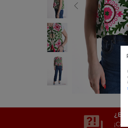
¿Est
¡Con