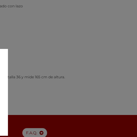
ado con lazo
e la talla 36 y mide 165 cm de altura.
F.A.Q.